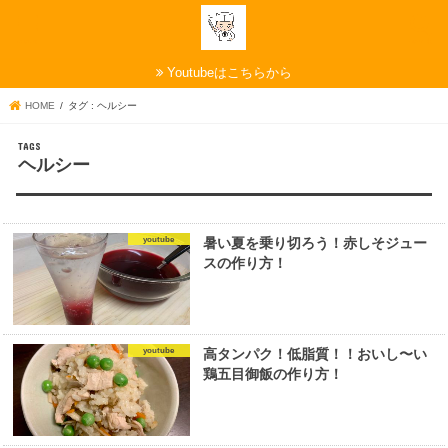
menu
search
Youtubeはこちらから
HOME
タグ : ヘルシー
ヘルシー
youtube
暑い夏を乗り切ろう！赤しそジュー
スの作り方！
youtube
高タンパク！低脂質！！おいし〜い
鶏五目御飯の作り方！