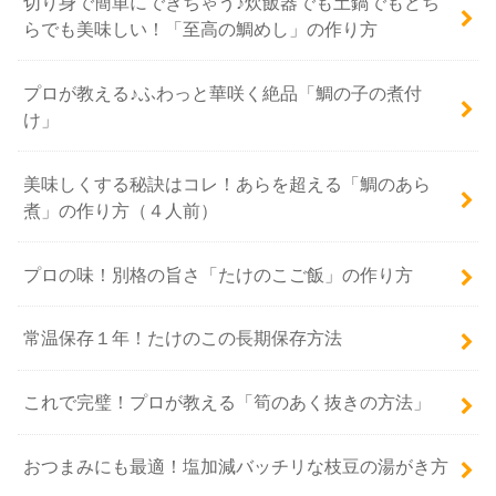
切り身で簡単にできちゃう♪炊飯器でも土鍋でもどち
らでも美味しい！「至高の鯛めし」の作り方
プロが教える♪ふわっと華咲く絶品「鯛の子の煮付
け」
美味しくする秘訣はコレ！あらを超える「鯛のあら
煮」の作り方（４人前）
プロの味！別格の旨さ「たけのこご飯」の作り方
常温保存１年！たけのこの長期保存方法
これで完璧！プロが教える「筍のあく抜きの方法」
おつまみにも最適！塩加減バッチリな枝豆の湯がき方